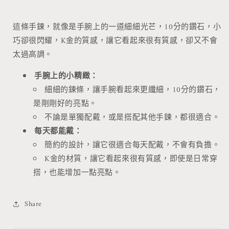
數
數
量
量
這條手鍊，就像是手腕上的一道細細光芒，10分的鑽石，小
減
增
巧卻很閃耀，K金的質感，讓它看起來很有質感，卻又不會
少
加
太過高調。
手腕上的小精緻：
細細的鍊條，讓手腕看起來更纖細，10分的鑽石，
是剛剛好的亮點。
不論是單獨配戴，或是搭配其他手鍊，都很適合。
每天都能戴：
簡約的設計，讓它很適合每天配戴，不會有負擔。
K金的材質，讓它看起來很有質感，即使是日常穿
搭，也能增加一點亮點。
Share