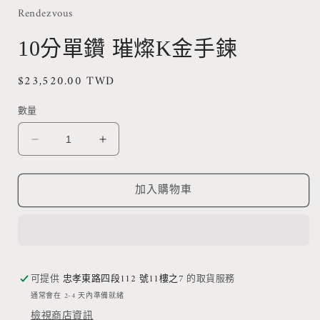
動
Rendezvous
視
窗
10分單鑽 璀燦K金手鍊
中
開
定
$23,520.00 TWD
啟
多
價
媒
數量
體
檔
10
10
案
1
分
分
單
單
加入購物車
鑽
鑽
璀
璀
燦
燦
K
K
金
金
可提供
忠孝東路四段112 號11樓之7
的取貨服務
手
手
通常會在 2-4 天內準備就緒
鍊
鍊
檢視商店資訊