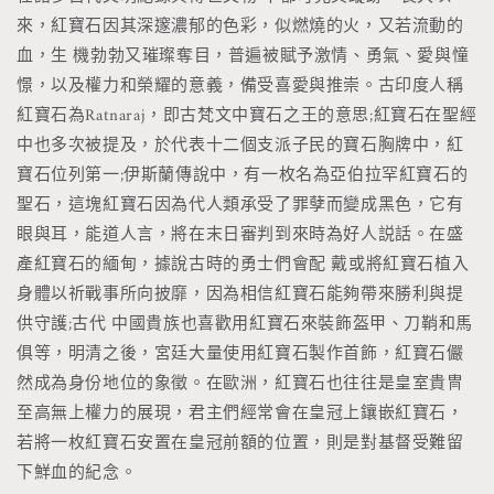
來，紅寶石因其深邃濃郁的色彩，似燃燒的火，又若流動的
血，生 機勃勃又璀璨奪目，普遍被賦予激情、勇氣、愛與憧
憬，以及權力和榮耀的意義，備受喜愛與推崇。古印度人稱
紅寶石為Ratnaraj，即古梵文中寶石之王的意思;紅寶石在聖經
中也多次被提及，於代表十二個支派子民的寶石胸牌中，紅
寶石位列第一;伊斯蘭傳說中，有一枚名為亞伯拉罕紅寶石的
聖石，這塊紅寶石因為代人類承受了罪孽而變成黑色，它有
眼與耳，能道人言，將在末日審判到來時為好人説話。在盛
產紅寶石的緬甸，據說古時的勇士們會配 戴或將紅寶石植入
身體以祈戰事所向披靡，因為相信紅寶石能夠帶來勝利與提
供守護;古代 中國貴族也喜歡用紅寶石來裝飾盔甲、刀鞘和馬
俱等，明清之後，宮廷大量使用紅寶石製作首飾，紅寶石儼
然成為身份地位的象徵。在歐洲，紅寶石也往往是皇室貴冑
至高無上權力的展現，君主們經常會在皇冠上鑲嵌紅寶石，
若將一枚紅寶石安置在皇冠前額的位置，則是對基督受難留
下鮮血的紀念。