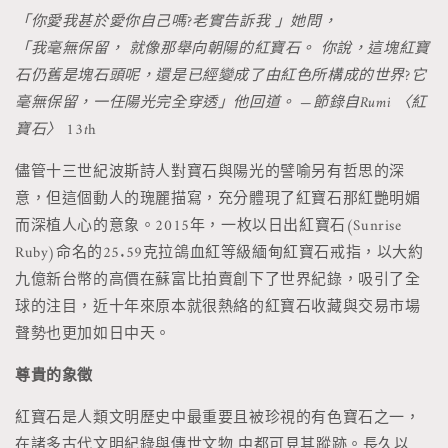
「你愛我甚於愛你自己嗎?老實告訴我 」她問，
「我毫無保留， 就像那舉向朝陽的紅寶石。 你說，這塊紅寶
石仍舊是塊石頭呢，還是已經變成了由紅色所構成的世界?它
毫無保留，一任陽光完全穿透」他回道。 —節錄自Rumi 〈紅
寶石〉 13t
h
儘管十三世紀波斯詩人對寶石與陽光的譬喻另有哲思的深
意，但這個動人的瑰麗描寫，充分體現了紅寶石那紅艷明媚
而深植人心的意象。2015年，一枚以日出紅寶石(Sunrise
Ruby)命名的25.59克拉鴿血紅等級緬甸紅寶石戒指，以大約
九億新台幣的高價在蘇富比拍賣創下了世界紀錄，吸引了全
球的注目，近十年來原本就很熱絡的紅寶石收藏與交易市場
聲勢也更加如日中天。
尊貴的象徵
紅寶石是人類文明歷史中最重要且被珍視的有色寶石之一，
在諸多古代文明紀錄與傳世文物 中都可見其蹤跡。長久以