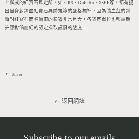
上權威的紅寶石鑑定所，如 GRS、Gubelin、SSEF等，都有提
出自身對鴿血紅寶石具體規範的嚴格標準，因為鴿血紅的判
斷對紅寶石商業價值的影響非常巨大，各鑑定單位也都被期
許應對鴿血紅的認定採取謹慎的態度。
Share
返回網誌
Subscribe to our emails