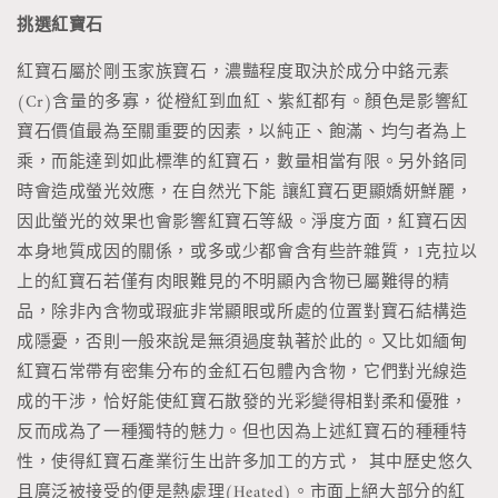
挑選紅寶石
紅寶石屬於剛玉家族寶石，濃豔程度取決於成分中鉻元素
(Cr)含量的多寡，從橙紅到血紅、紫紅都有。顏色是影響紅
寶石價值最為至關重要的因素，以純正、飽滿、均勻者為上
乘，而能達到如此標準的紅寶石，數量相當有限。另外鉻同
時會造成螢光效應，在自然光下能 讓紅寶石更顯嬌妍鮮麗，
因此螢光的效果也會影響紅寶石等級。淨度方面，紅寶石因
本身地質成因的關係，或多或少都會含有些許雜質，1克拉以
上的紅寶石若僅有肉眼難見的不明顯內含物已屬難得的精
品，除非內含物或瑕疵非常顯眼或所處的位置對寶石結構造
成隱憂，否則一般來說是無須過度執著於此的。又比如緬甸
紅寶石常帶有密集分布的金紅石包體內含物，它們對光線造
成的干涉，恰好能使紅寶石散發的光彩變得相對柔和優雅，
反而成為了一種獨特的魅力。但也因為上述紅寶石的種種特
性，使得紅寶石產業衍生出許多加工的方式， 其中歷史悠久
且廣泛被接受的便是熱處理(Heated)。市面上絕大部分的紅