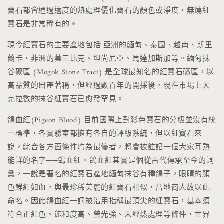
寶石都會通過適度的熱處理優化寶石的顏色或淨度，無燒紅
寶石是非常稀有的。
現今紅寶石的主要產地包括 亞洲的緬甸、泰國、越南、斯里
蘭卡，非洲的莫三比克、坦尚尼亞、馬達加斯加等。緬甸抹
谷礦區 (Mogok Stone Tract) 是全球最知名的紅寶石礦區，以
高品質的出產著稱，但經過數百年的開採後，現在市場上大
克拉數的抹谷紅寶石已愈發罕見。
鴿血紅(Pigeon Blood) 目前國際上對彩色寶石的分級並沒有統
一標準，各實驗室都擁有各自的評級系統，但以紅寶石來
說，綜合各方面條件均為最優者，將會被註記一個大家耳熟
能詳的名字──鴿血紅。鴿血紅其實是個從古代傳承至今的詞
彙，一說是著名的紅寶石產地緬甸抹谷有種鴿子，眼睛的顏
色鮮紅如血，與最珍稀美麗的紅寶石相似，當地商人故以此
命名。因此鴿血紅一詞被沿用指稱最頂尖的紅寶石，基本須
符合正紅色、飽和度高、螢光強、未經熱處理等條件，世界