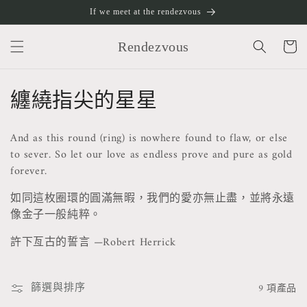
跳至內
If we meet at the rendezvous
容
購
物
Rendezvous
車
商
纏繞指尖的星星
品
And as this round (ring) is nowhere found to flaw, or else
系
to sever. So let our love as endless prove and pure as gold
forever.
列
如同這枚圈環的圓滿無暇，我們的愛亦無止盡，並將永遠
:
像金子一般純粹。
許下亙古的誓言
—Robert Herrick
篩選與排序
9 項產品