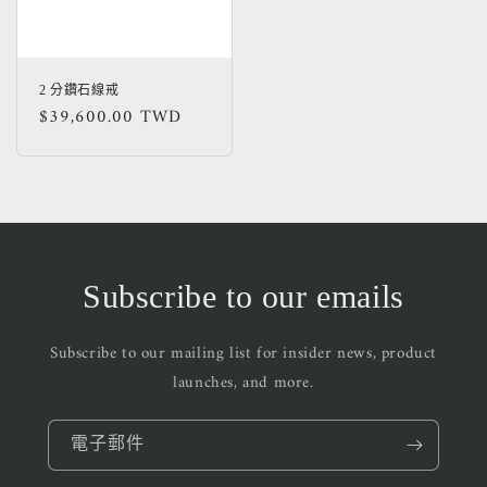
2 分鑽石線戒
定
$39,600.00 TWD
價
Subscribe to our emails
Subscribe to our mailing list for insider news, product
launches, and more.
電子郵件