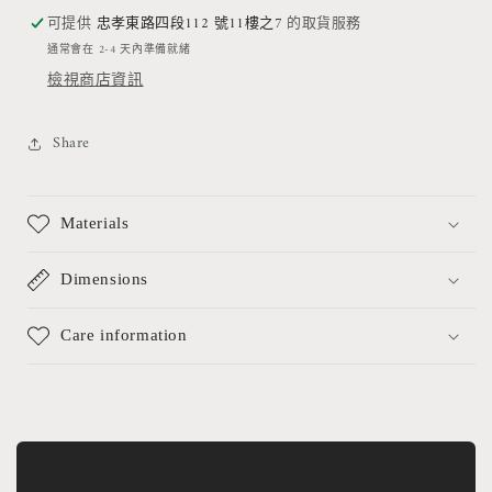
可提供
石
忠孝東路四段112 號11樓之7
石
的取貨服務
線
線
通常會在 2-4 天內準備就緒
檢視商店資訊
戒
戒
數
數
量
量
Share
減
增
少
加
Materials
Dimensions
Care information