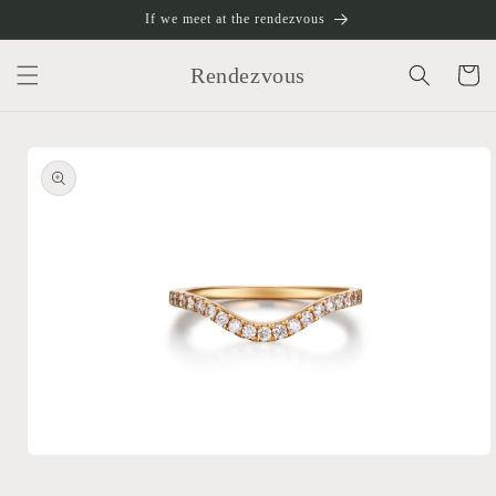
跳至內
If we meet at the rendezvous
容
購
物
Rendezvous
車
略過產
品資訊
在
互