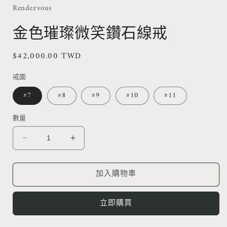
動
Rendezvous
視
窗
金色璀璨微笑鑽石線戒
中
開
定
$42,000.00 TWD
啟
多
價
媒
戒圍
體
檔
#7
#8
#9
#10
#11
案
1
數量
金
金
色
色
璀
璀
加入購物車
璨
璨
微
微
立即購買
笑
笑
鑽
鑽